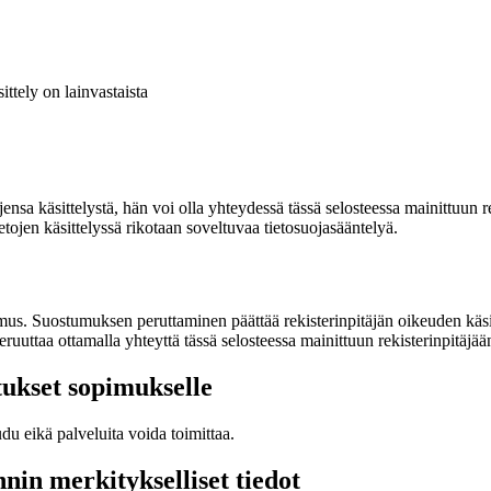
ittely on lainvastaista
jensa käsittelystä, hän voi olla yhteydessä tässä selosteessa mainittuun r
tojen käsittelyssä rikotaan soveltuvaa tietosuojasääntelyä.
. Suostumuksen peruttaminen päättää rekisterinpitäjän oikeuden käsitellä
uuttaa ottamalla yhteyttä tässä selosteessa mainittuun rekisterinpitäjää
tukset sopimukselle
du eikä palveluita voida toimittaa.
nin merkitykselliset tiedot