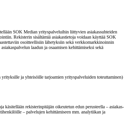
tellään SOK Median yrityspalveluihin liittyvien asiakassuhteiden
nointiin. Rekisterin sisältämiä asiakastietoja voidaan käyttää SOK
tettaviin osoitteellisiin lähetyksiin sekä verkkomarkkinoinnin
än asiakaspalvelun laadun ja osaamisen kehittämiseksi sekä
rityksille ja yhteisöille tarjoamien yrityspalveluiden toteuttaminen)
ja käsitellään rekisterinpitäjän oikeutetun edun perusteella – asiakas-
tihenkilöille – palvelujen kehittämiseen mm. analytiikan ja