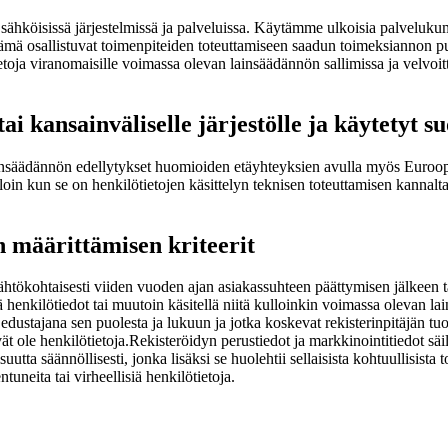
in sähköisissä järjestelmissä ja palveluissa. Käytämme ulkoisia palveluku
nämä osallistuvat toimenpiteiden toteuttamiseen saadun toimeksiannon pui
oja viranomaisille voimassa olevan lainsäädännön sallimissa ja velvoitt
 kansainväliselle järjestölle ja käytetyt s
jalainsäädännön edellytykset huomioiden etäyhteyksien avulla myös Eur
lloin kun se on henkilötietojen käsittelyn teknisen toteuttamisen kannal
an määrittämisen kriteerit
 lähtökohtaisesti viiden vuoden ajan asiakassuhteen päättymisen jälkeen t
ä henkilötiedot tai muutoin käsitellä niitä kulloinkin voimassa olevan lai
n edustajana sen puolesta ja lukuun ja jotka koskevat rekisterinpitäjän t
ät ole henkilötietoja.
Rekisteröidyn perustiedot ja markkinointitiedot säi
uutta säännöllisesti, jonka lisäksi se huolehtii sellaisista kohtuullisista t
uneita tai virheellisiä henkilötietoja.