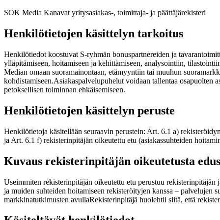
SOK Media Kanavat yritysasiakas-, toimittaja- ja päättäjärekisteri
Henkilötietojen käsittelyn tarkoitus
Henkilötiedot koostuvat S-ryhmän bonuspartnereiden ja tavarantoimitt
ylläpitämiseen, hoitamiseen ja kehittämiseen, analysointiin, tilastoint
Median omaan suoramainontaan, etämyyntiin tai muuhun suoramarkkinoin
kohdistamiseen.
Asiakaspalvelupuhelut voidaan tallentaa osapuolten asi
petoksellisen toiminnan ehkäisemiseen.
Henkilötietojen käsittelyn peruste
Henkilötietoja käsitellään seuraavin perustein: Art. 6.1 a) rekisteröi
ja Art. 6.1 f) rekisterinpitäjän oikeutettu etu (asiakassuhteiden hoita
Kuvaus rekisterinpitäjän oikeutetusta edu
Useimmiten rekisterinpitäjän oikeutettu etu perustuu rekisterinpitäjän j
ja muiden suhteiden hoitamiseen rekisteröityjen kanssa – palvelujen su
markkinatutkimusten avulla
Rekisterinpitäjä huolehtii siitä, että rekist