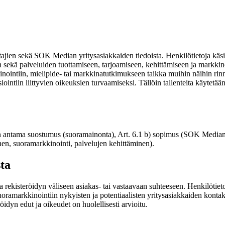
ajien sekä SOK Median yritysasiakkaiden tiedoista. Henkilötietoja käsi
iin sekä palveluiden tuottamiseen, tarjoamiseen, kehittämiseen ja markki
tiin, mielipide- tai markkinatutkimukseen taikka muihin näihin rinnas
ointiin liittyvien oikeuksien turvaamiseksi. Tällöin tallenteita käytetä
dyn antama suostumus (suoramainonta), Art. 6.1 b) sopimus (SOK Median y
minen, suoramarkkinointi, palvelujen kehittäminen).
sta
a rekisteröidyn väliseen asiakas- tai vastaavaan suhteeseen. Henkilötieto
oramarkkinointiin nykyisten ja potentiaalisten yritysasiakkaiden kontak
eröidyn edut ja oikeudet on huolellisesti arvioitu.