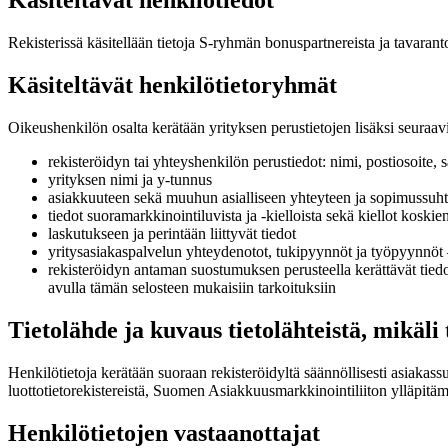
Käsiteltävät henkilötiedot
Rekisterissä käsitellään tietoja S-ryhmän bonuspartnereista ja tavarant
Käsiteltävät henkilötietoryhmät
Oikeushenkilön osalta kerätään yrityksen perustietojen lisäksi seuraav
rekisteröidyn tai yhteyshenkilön perustiedot: nimi, postiosoite,
yrityksen nimi ja y-tunnus
asiakkuuteen sekä muuhun asialliseen yhteyteen ja sopimussuhtees
tiedot suoramarkkinointiluvista ja -kielloista sekä kiellot koski
laskutukseen ja perintään liittyvät tiedot
yritysasiakaspalvelun yhteydenotot, tukipyynnöt ja työpyynnöt –
rekisteröidyn antaman suostumuksen perusteella kerättävät tiedo
avulla tämän selosteen mukaisiin tarkoituksiin
Tietolähde ja kuvaus tietolähteistä, mikäli t
Henkilötietoja kerätään suoraan rekisteröidyltä säännöllisesti asiakas
luottotietorekistereistä, Suomen Asiakkuusmarkkinointiliiton ylläpitämi
Henkilötietojen vastaanottajat