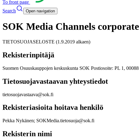
To front page
Search
Open navigation
SOK Media Channels corporate c
TIETOSUOJASELOSTE (1.9.2019 alkaen)
Rekisterinpitäjä
Suomen Osuuskauppojen keskuskunta SOK Postiosoite: PL 1, 00088
Tietosuojavastaavan yhteystiedot
tietosuojavastaava@sok.fi
Rekisteriasioita hoitava henkilö
Pekka Nykänen; SOKMedia.tietosuoja@sok.fi
Rekisterin nimi