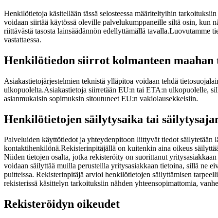
Henkilötietoja käsitellään tässä selosteessa määriteltyihin tarkoituksi
voidaan siirtää käytössä oleville palvelukumppaneille siltä osin, kun 
riittävästä tasosta lainsäädännön edellyttämällä tavalla.
Luovutamme tiet
vastattaessa.
Henkilötiedon siirrot kolmanteen maahan tai
Asiakastietojärjestelmien teknistä ylläpitoa voidaan tehdä tietosuo
ulkopuolelta.
Asiakastietoja siirretään EU:n tai ETA:n ulkopuolelle, si
asianmukaisin sopimuksin sitoutuneet EU:n vakiolausekkeisiin.
Henkilötietojen säilytysaika tai säilytysaj
Palveluiden käyttötiedot ja yhteydenpitoon liittyvät tiedot säilytetään
kontaktihenkilönä.
Rekisterinpitäjällä on kuitenkin aina oikeus säilyttä
Niiden tietojen osalta, jotka rekisteröity on suorittanut yritysasiakkaa
voidaan säilyttää muilla perusteilla yritysasiakkaan tietoina, sillä ne eiv
puitteissa. Rekisterinpitäjä arvioi henkilötietojen säilyttämisen tarpeellis
rekisterissä käsittelyn tarkoituksiin nähden yhteensopimattomia, vanhent
Rekisteröidyn oikeudet