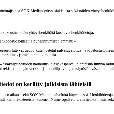
oimittajista ja SOK Median yritysasiakkaista sekä näiden yhteyshenkilöis
ia oikeushenkilön yhteyshenkilöitä koskevia henkilötietoja:
 sähköpostiosoitteet ja puhelinnumerot, ammatti –
een liittyvät tiedot, kuten ostetut palvelut aloitus- ja lopetustietoinee
en markkina- ja mielipidetutkimuksia
 asiakaspuheluiden nauhoitus ja asiakaspalvelutilanteisiin liittyvä muun
t rekisterinpitäjän verkko- ja mobiilipalvelujen käytöstä evästeiden, m
iedot on kerätty julkisista lähteistä
suhteen aikana sekä SOK Median palveluita käytettäessä. Henkilötietoja 
stä kieltorekistereistä, Suomen Numeropalvelu Oy:n tietokannasta sekä mui