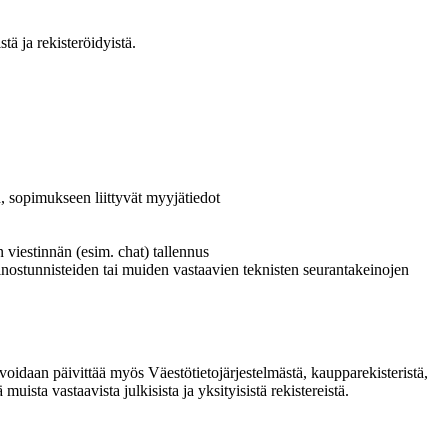
tä ja rekisteröidyistä.
n, sopimukseen liittyvät myyjätiedot
 viestinnän (esim. chat) tallennus
ainostunnisteiden tai muiden vastaavien teknisten seurantakeinojen
voidaan päivittää myös Väestötietojärjestelmästä, kaupparekisteristä,
sta vastaavista julkisista ja yksityisistä rekistereistä.