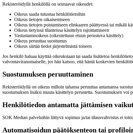
Rekisteröidyllä henkilöllä on seuraavat oikeudet:
Oikeus saada tutustua henkilötietoihin
Oikeus tietojen oikaisemiseen
Oikeus tietojen poistamiseen elinkaaren päättyessä tai mikäli käs
Oikeus tietyissä tilanteissa käsittelyn rajoittamiseen
Vastustamisoikeus (oikeutettuun etuun perustuva käsittely)
Oikeus peruuttaa suostumus
Oikeus siirtää tiedot järjestelmästä toiseen
Jos henkilö haluaa käyttää oikeuksiaan tai saada lisätietoa henkilötieto
valvontaviranomaiselle, jos hän katsoo, että häntä koskevien henkilötie
Suostumuksen peruuttaminen
Rekisteröidyllä on oikeus milloin tahansa peruuttaa antamansa suostumus
suostumuksen lisäksi muuta käsittelyn perustetta. Suostumuksen voi per
Henkilötiedon antamatta jättämisen vaiku
SOK Median palveluihin liittyvä sopimus ja/tai tilausvahvistus ei toteu
Automatisoidun päätöksenteon tai profiloin