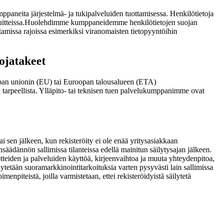
mppaneita järjestelmä- ja tukipalveluiden tuottamisessa. Henkilötietoja
tteissa.
Huolehdimme kumppaneidemme henkilötietojen suojan
amissa rajoissa esimerkiksi viranomaisten tietopyyntöihin
uojatakeet
oopan unionin (EU) tai Euroopan talousalueen (ETA)
ta tarpeellista. Ylläpito- tai teknisen tuen palvelukumppanimme ovat
ai sen jälkeen, kun rekisteröity ei ole enää yritysasiakkaan
nsäädännön sallimissa tilanteissa edellä mainitun säilytysajan jälkeen.
uotteiden ja palveluiden käyttöä, kirjeenvaihtoa ja muuta yhteydenpitoa,
lytetään suoramarkkinointitarkoituksia varten pysyvästi lain sallimissa
oimenpiteistä, joilla varmistetaan, ettei rekisteröidyistä säilytetä