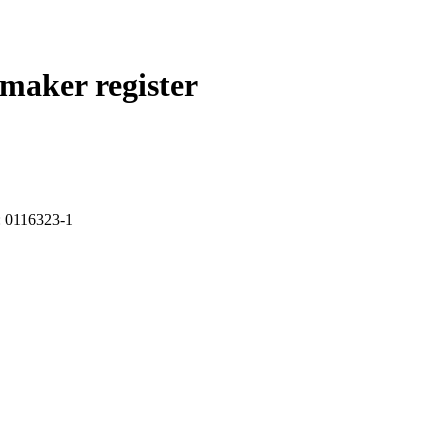
maker register
: 0116323-1