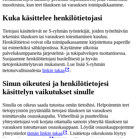
muodostuu, kun teet tilauksen tai varauksen toimipaikkaamme.
Kuka käsittelee henkilötietojasi
Tietojasi käsittelevät ne S-ryhmän työntekijät, joiden työtehtäviin
tekemäsi tilauksen tai varauksen toteuttaminen kuuluu.
Henkilötietosi voivat olla toimipaikassamme kirjoitettuna paperille
tai esimerkiksi sähköpostissa. Käytämme ulkoisia
palvelukumppaneita järjestelmä- ja tukipalvelujen tuottamisessa.
Suojaamme henkilötietojasi huolellisesti ja hyvän
tietojenkäsittelytavan mukaisesti. Lue lisää S-ryhmän
tietoturvallisuudesta
linkin takaa
.
Sinun oikeutesi ja henkilötietojesi
käsittelyn vaikutukset sinulle
Sinulla on oikeus saada tutustua omiin tietoihisi. Helpoimmin teet
tietopyynnön pyytämällä tietojasi tilauksen tai varauksen
toimittavalta osuuskaupalta. Virheellisiä ja puutteellisia
yhteystietojasi voit korjata ottamalla samoin yhteyttä tilauksen tai
varauksen toteuttavaan osuuskauppaan. Löydät osuuskauppojemme
yhteystiedot
tämän linkin takaa
. Lisätietoja oikeuksista löytyy