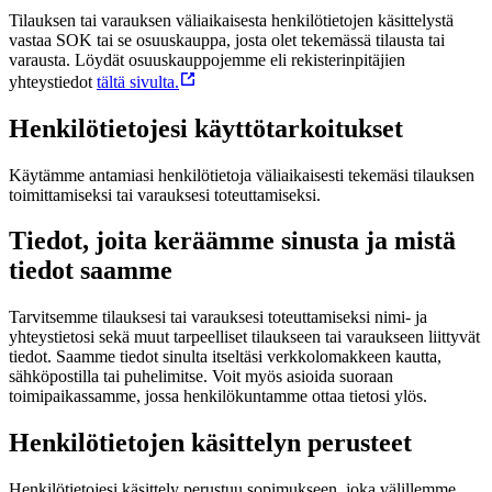
Tilauksen tai varauksen väliaikaisesta henkilötietojen käsittelystä
vastaa SOK tai se osuuskauppa, josta olet tekemässä tilausta tai
varausta. Löydät osuuskauppojemme eli rekisterinpitäjien
yhteystiedot
tältä sivulta.
Henkilötietojesi käyttötarkoitukset
Käytämme antamiasi henkilötietoja väliaikaisesti tekemäsi tilauksen
toimittamiseksi tai varauksesi toteuttamiseksi.
Tiedot, joita keräämme sinusta ja mistä
tiedot saamme
Tarvitsemme tilauksesi tai varauksesi toteuttamiseksi nimi- ja
yhteystietosi sekä muut tarpeelliset tilaukseen tai varaukseen liittyvät
tiedot. Saamme tiedot sinulta itseltäsi verkkolomakkeen kautta,
sähköpostilla tai puhelimitse. Voit myös asioida suoraan
toimipaikassamme, jossa henkilökuntamme ottaa tietosi ylös.
Henkilötietojen käsittelyn perusteet
Henkilötietojesi käsittely perustuu sopimukseen, joka välillemme