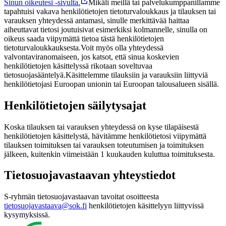
Sinun oikeutesi -sivulta.
Mikäli meillä tai palvelukumppanillamme
tapahtuisi vakava henkilötietojen tietoturvaloukkaus ja tilauksen tai
varauksen yhteydessä antamasi, sinulle merkittävää haittaa
aiheuttavat tietosi joutuisivat esimerkiksi kolmannelle, sinulla on
oikeus saada viipymättä tietoa tästä henkilötietojen
tietoturvaloukkauksesta.
Voit myös olla yhteydessä
valvontaviranomaiseen, jos katsot, että sinua koskevien
henkilötietojen käsittelyssä rikotaan soveltuvaa
tietosuojasääntelyä.
Käsittelemme tilauksiin ja varauksiin liittyviä
henkilötietojasi Euroopan unionin tai Euroopan talousalueen sisällä.
Henkilötietojen säilytysajat
Koska tilauksen tai varauksen yhteydessä on kyse tilapäisestä
henkilötietojen käsittelystä, hävitämme henkilötietosi viipymättä
tilauksen toimituksen tai varauksen toteutumisen ja toimituksen
jälkeen, kuitenkin viimeistään 1 kuukauden kuluttua toimituksesta.
Tietosuojavastaavan yhteystiedot
S-ryhmän tietosuojavastaavan tavoitat osoitteesta
tietosuojavastaava@sok.fi
henkilötietojen käsittelyyn liittyvissä
kysymyksissä.