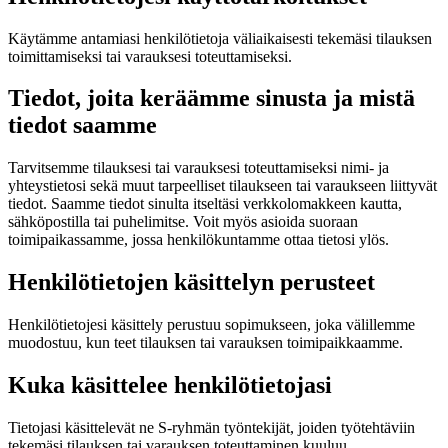
Käytämme antamiasi henkilötietoja väliaikaisesti tekemäsi tilauksen
toimittamiseksi tai varauksesi toteuttamiseksi.
Tiedot, joita keräämme sinusta ja mistä
tiedot saamme
Tarvitsemme tilauksesi tai varauksesi toteuttamiseksi nimi- ja
yhteystietosi sekä muut tarpeelliset tilaukseen tai varaukseen liittyvät
tiedot. Saamme tiedot sinulta itseltäsi verkkolomakkeen kautta,
sähköpostilla tai puhelimitse. Voit myös asioida suoraan
toimipaikassamme, jossa henkilökuntamme ottaa tietosi ylös.
Henkilötietojen käsittelyn perusteet
Henkilötietojesi käsittely perustuu sopimukseen, joka välillemme
muodostuu, kun teet tilauksen tai varauksen toimipaikkaamme.
Kuka käsittelee henkilötietojasi
Tietojasi käsittelevät ne S-ryhmän työntekijät, joiden työtehtäviin
tekemäsi tilauksen tai varauksen toteuttaminen kuuluu.