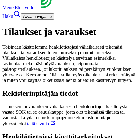
Mene Etusivulle
Haku
Avaa navigaatio
Tilaukset ja varaukset
Toisinaan käsittelemme henkilötietojasi väliaikaisesti tekemäsi
tilauksen tai varauksen toteuttamiseksi ja toimittamiseksi.
Väliaikaista henkilötietojen käsittelyä tarvitaan esimerkiksi
ravintolaan tekemäsi pöytävarauksen, leipomo- tai
paistopistetilauksen, joulukoritilauksen tai peräkärryn vuokrauksen
yhteydessä. Kerromme tällä sivulla myös oikeuksistasi rekisteröitynä
ja miten voit käyttää oikeuksiasi henkilötietojen käsittelyyn liittyen.
Rekisterinpitäjän tiedot
Tilauksen tai varauksen väliaikaisesta henkilötietojen käsittelystä
vastaa SOK tai se osuuskauppa, josta olet tekemässä tilausta tai
varausta. Löydät osuuskauppojemme eli rekisterinpitäjien
yhteystiedot
tältä sivulta.
Henkilötietojesi käyttötarkoitukset