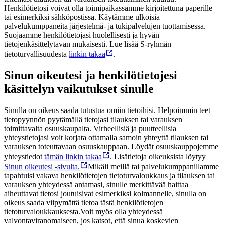
Henkilötietosi voivat olla toimipaikassamme kirjoitettuna paperille
tai esimerkiksi sähköpostissa. Käytämme ulkoisia
palvelukumppaneita järjestelmä- ja tukipalvelujen tuottamisessa.
Suojaamme henkilötietojasi huolellisesti ja hyvän
tietojenkäsittelytavan mukaisesti. Lue lisää S-ryhmän
tietoturvallisuudesta
linkin takaa
.
Sinun oikeutesi ja henkilötietojesi
käsittelyn vaikutukset sinulle
Sinulla on oikeus saada tutustua omiin tietoihisi. Helpoimmin teet
tietopyynnön pyytämällä tietojasi tilauksen tai varauksen
toimittavalta osuuskaupalta. Virheellisiä ja puutteellisia
yhteystietojasi voit korjata ottamalla samoin yhteyttä tilauksen tai
varauksen toteuttavaan osuuskauppaan. Löydät osuuskauppojemme
yhteystiedot
tämän linkin takaa
. Lisätietoja oikeuksista löytyy
Sinun oikeutesi -sivulta.
Mikäli meillä tai palvelukumppanillamme
tapahtuisi vakava henkilötietojen tietoturvaloukkaus ja tilauksen tai
varauksen yhteydessä antamasi, sinulle merkittävää haittaa
aiheuttavat tietosi joutuisivat esimerkiksi kolmannelle, sinulla on
oikeus saada viipymättä tietoa tästä henkilötietojen
tietoturvaloukkauksesta.
Voit myös olla yhteydessä
valvontaviranomaiseen, jos katsot, että sinua koskevien