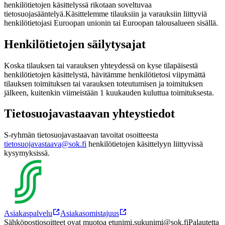
henkilötietojen käsittelyssä rikotaan soveltuvaa
tietosuojasääntelyä.
Käsittelemme tilauksiin ja varauksiin liittyviä
henkilötietojasi Euroopan unionin tai Euroopan talousalueen sisällä.
Henkilötietojen säilytysajat
Koska tilauksen tai varauksen yhteydessä on kyse tilapäisestä
henkilötietojen käsittelystä, hävitämme henkilötietosi viipymättä
tilauksen toimituksen tai varauksen toteutumisen ja toimituksen
jälkeen, kuitenkin viimeistään 1 kuukauden kuluttua toimituksesta.
Tietosuojavastaavan yhteystiedot
S-ryhmän tietosuojavastaavan tavoitat osoitteesta
tietosuojavastaava@sok.fi
henkilötietojen käsittelyyn liittyvissä
kysymyksissä.
Asiakaspalvelu
Asiakasomistajuus
Sähköpostiosoitteet ovat muotoa etunimi.sukunimi@sok.fi
Palautetta