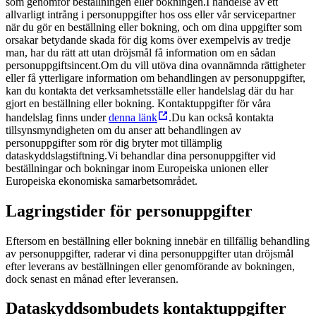
som genomför beställningen eller bokningen.
I händelse av ett
allvarligt intrång i personuppgifter hos oss eller vår servicepartner
när du gör en beställning eller bokning, och om dina uppgifter som
orsakar betydande skada för dig koms över exempelvis av tredje
man, har du rätt att utan dröjsmål få information om en sådan
personuppgiftsincent.
Om du vill utöva dina ovannämnda rättigheter
eller få ytterligare information om behandlingen av personuppgifter,
kan du kontakta det verksamhetsställe eller handelslag där du har
gjort en beställning eller bokning. Kontaktuppgifter för våra
handelslag finns under
denna länk
.
Du kan också kontakta
tillsynsmyndigheten om du anser att behandlingen av
personuppgifter som rör dig bryter mot tillämplig
dataskyddslagstiftning.
Vi behandlar dina personuppgifter vid
beställningar och bokningar inom Europeiska unionen eller
Europeiska ekonomiska samarbetsområdet.
Lagringstider för personuppgifter
Eftersom en beställning eller bokning innebär en tillfällig behandling
av personuppgifter, raderar vi dina personuppgifter utan dröjsmål
efter leverans av beställningen eller genomförande av bokningen,
dock senast en månad efter leveransen.
Dataskyddsombudets kontaktuppgifter