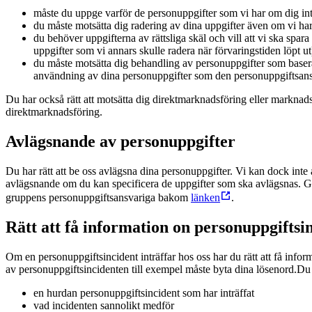
måste du uppge varför de personuppgifter som vi har om dig inte
du måste motsätta dig radering av dina uppgifter även om vi har b
du behöver uppgifterna av rättsliga skäl och vill att vi ska spara 
uppgifter som vi annars skulle radera när förvaringstiden löpt ut)
du måste motsätta dig behandling av personuppgifter som basera
användning av dina personuppgifter som den personuppgiftsansva
Du har också rätt att motsätta dig direktmarknadsföring eller marknads
direktmarknadsföring.
Avlägsnande av personuppgifter
Du har rätt att be oss avlägsna dina personuppgifter. Vi kan dock inte 
avlägsnande om du kan specificera de uppgifter som ska avlägsnas. Gö
gruppens personuppgiftsansvariga bakom
länken
.
Rätt att få information on personuppgiftsi
Om en personuppgiftsincident inträffar hos oss har du rätt att få infor
av personuppgiftsincidenten till exempel måste byta dina lösenord.
Du 
en hurdan personuppgiftsincident som har inträffat
vad incidenten sannolikt medför