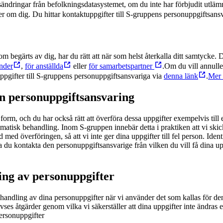
ändringar från befolkningsdatasystemet, om du inte har förbjudit utlämn
r om dig. Du hittar kontaktuppgifter till S-gruppens personuppgiftsans
begärts av dig, har du rätt att när som helst återkalla ditt samtycke.
nder
,
för anställda
eller
för samarbetspartner
.
Om du vill annulle
ppgifter till S-gruppens personuppgiftsansvariga via
denna länk
.
Mer 
an personuppgiftsansvaring
form, och du har också rätt att överföra dessa uppgifter exempelvis till e
matisk behandling. Inom S-gruppen innebär detta i praktiken att vi skick
 med överföringen, så att vi inte ger dina uppgifter till fel person. Ide
 du kontakta den personuppgiftsansvarige från vilken du vill få dina upp
ing av personuppgifter
behandling av dina personuppgifter när vi använder det som kallas för d
s åtgärder genom vilka vi säkerställer att dina uppgifter inte ändras e
ersonuppgifter