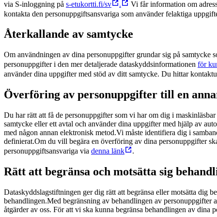
via
S‑inloggning på
s-etukortti.fi/sv
.
Vi får information om adress
kontakta den personuppgiftsansvariga som använder felaktiga uppgifte
Återkallande av samtycke
Om användningen av dina personuppgifter grundar sig på samtycke som 
personuppgifter i den mer detaljerade dataskyddsinformationen
för ku
använder dina uppgifter med stöd av ditt samtycke. Du hittar kontaktu
Överföring av personuppgifter till en ann
Du har rätt att få de personuppgifter som vi har om dig i maskinläsbar 
samtycke eller ett avtal och använder dina uppgifter med hjälp av auto
med någon annan elektronisk metod.
Vi måste identifiera dig i samband
definierat.Om du vill begära en överföring av dina personuppgifter ska
personuppgiftsansvariga via
denna länk
.
Rätt att begränsa och motsätta sig behandl
Dataskyddslagstiftningen ger dig rätt att begränsa eller motsätta dig 
behandlingen.
Med begränsning av behandlingen av personuppgifter avse
åtgärder av oss. För att vi ska kunna begränsa behandlingen av dina p