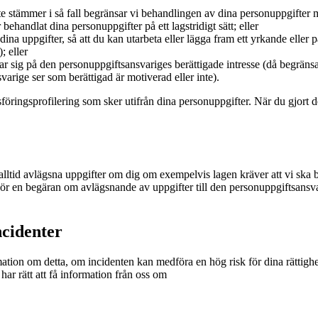
 stämmer i så fall begränsar vi behandlingen av dina personuppgifter me
ehandlat dina personuppgifter på ett lagstridigt sätt; eller
dina uppgifter, så att du kan utarbeta eller lägga fram ett yrkande eller p
; eller
r sig på den personuppgiftsansvariges berättigade intresse (då begrän
rige ser som berättigad är motiverad eller inte).
föringsprofilering som sker utifrån dina personuppgifter. När du gjort d
alltid avlägsna uppgifter om dig om exempelvis lagen kräver att vi ska b
r en begäran om avlägsnande av uppgifter till den personuppgiftsansvari
ncidenter
mation om detta, om incidenten kan medföra en hög risk för dina rättighe
har rätt att få information från oss om