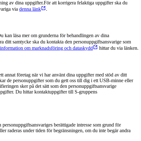
ing av dina uppgifter.
För att korrigera felaktiga uppgifter ska du
variga via
denna länk
.
 Du kan läsa mer om grunderna för behandlingen av dina
ra ditt samtycke ska du kontakta den personuppgiftsansvarige som
information om marknadsföring och dataskydd
hittar du via länken.
tt annat företag när vi har använt dina uppgifter med stöd av ditt
ar de personuppgifter som du gett oss till dig i ett USB-minne eller
ntifieringen sker på det sätt som den personuppgiftsansvarige
gifter. Du hittar kontaktuppgifter till S-gruppens
en personuppgiftsansvariges berättigade intresse som grund för
ller raderas under tiden för begränsningen, om du inte begär andra