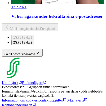
12.2.2021
Vi ber ägarkunder bekräfta sina e-postadresser
Gå till föregående sida
Föregående
1
Gå till sida 1
2
Gå till sida 2
Gå till nästa sida
Nästa
Kundtjänst
Bli kundägare
E-postadresser i S-gruppen finns i formuläret
förnamn.släktnamn@sok.fi
För respons på vår dataskyddswebbplats
kontakt tietosuojavastaava@sok.fi.
Information om cookies
Kontaktuppgifter
S-kanava.fi
Regionhandelslagen