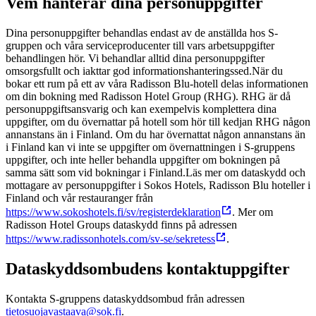
Vem hanterar dina personuppgifter
Dina personuppgifter behandlas endast av de anställda hos S-
gruppen och våra serviceproducenter till vars arbetsuppgifter
behandlingen hör. Vi behandlar alltid dina personuppgifter
omsorgsfullt och iakttar god informationshanteringssed.
När du
bokar ett rum på ett av våra Radisson Blu-hotell delas informationen
om din bokning med Radisson Hotel Group (RHG). RHG är då
personuppgiftsansvarig och kan exempelvis komplettera dina
uppgifter, om du övernattar på hotell som hör till kedjan RHG någon
annanstans än i Finland. Om du har övernattat någon annanstans än
i Finland kan vi inte se uppgifter om övernattningen i S-gruppens
uppgifter, och inte heller behandla uppgifter om bokningen på
samma sätt som vid bokningar i Finland.
Läs mer om dataskydd och
mottagare av personuppgifter i Sokos Hotels, Radisson Blu hoteller i
Finland och vår restauranger från
https://www.sokoshotels.fi/sv/registerdeklaration
. Mer om
Radisson Hotel Groups dataskydd finns på adressen
https://www.radissonhotels.com/sv-se/sekretess
.
Dataskyddsombudens kontaktuppgifter
Kontakta S-gruppens dataskyddsombud från adressen
tietosuojavastaava@sok.fi
.