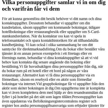
Vilka personuppgifter samlar vi in om dig
och varifrån får vi dem
För att kunna genomföra ditt besök behöver vi ditt namn och dina
kontaktuppgifter. Dessutom behandlar vi uppgifter om din
kundrelation, såsom uppgifter om kommande bokningar, tidigare
hotellbokningar eller restaurangbesök eller uppgifter om S-Card-
stamkundsrelation. När du kontaktar oss kan vi spela in
telefonsamtalet och spara kontakthistoriken för att tillhandahålla
kundbetjäning. Vi kan också i olika sammanhang be om ditt
samtycke för direktmarknadsföring.
Om du bokar eller beställer våra
tjänster åt en annan person exempelvis i ett företags eller en
förenings namn, behandlar vi dina kontaktuppgifter så att vi vid
behov kan kontakta dig senare angående din bokning eller
beställning.
Vi får huvudsakligen dina personuppgifter från dig, när
du bokar rum på ett hotell eller ett bord på någon av våra
restauranger. Alternativt kan vi få dina personuppgifter via en
förmedlare, såsom en resebyrå eller en aktör som förmedlar
bokningar via internet.
Vid gruppbokningar får vi uppgifter från den
aktör som sköter bokningen åt dig.
Om uppgifterna inte är kompletta
kan vi även komplettera dem med hjälp av den resandeanmälan du
fyller i på hotellet på det sätt som lagen tillåter.
Personuppgifter kan
även uppdateras via Befolkningsregistercentralens register och
register hos andra personuppgiftsansvariga som erbjuder tjänster för