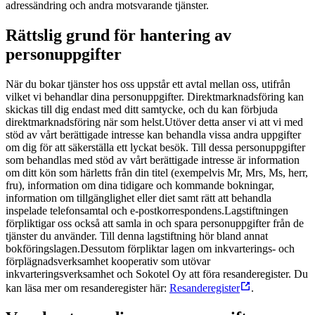
adressändring och andra motsvarande tjänster.
Rättslig grund för hantering av
personuppgifter
När du bokar tjänster hos oss uppstår ett avtal mellan oss, utifrån
vilket vi behandlar dina personuppgifter.
Direktmarknadsföring kan
skickas till dig endast med ditt samtycke, och du kan förbjuda
direktmarknadsföring när som helst.
Utöver detta anser vi att vi med
stöd av vårt berättigade intresse kan behandla vissa andra uppgifter
om dig för att säkerställa ett lyckat besök. Till dessa personuppgifter
som behandlas med stöd av vårt berättigade intresse är information
om ditt kön som härletts från din titel (exempelvis Mr, Mrs, Ms, herr,
fru), information om dina tidigare och kommande bokningar,
information om tillgänglighet eller diet samt rätt att behandla
inspelade telefonsamtal och e-postkorrespondens.
Lagstiftningen
förpliktigar oss också att samla in och spara personuppgifter från de
tjänster du använder. Till denna lagstiftning hör bland annat
bokföringslagen.
Dessutom förpliktar l
agen om inkvarterings- och
förplägnadsverksamhet kooperativ som utövar
inkvarteringsverksamhet och Sokotel Oy att föra resanderegister. Du
kan läsa mer om resanderegister här:
Resanderegister
.