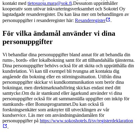
kontakt med
tietosuoja.mara@sok.fi
.
Dessutom upprätthåller
kooperativ som utövar inkvarteringsverksamhet och Sokotel Oy
lagstadgade resanderegister. Du kan läsa mer om behandlingen av
personuppgifter i resanderegister här:
Resanderegister
.
För vilka ändamål använder vi dina
personuppgifter
Vi behandlar dina personuppgifter bland annat för att behandla din
rums-, bords- eller lokalbokning samt för att tillhandahålla tjänsterna.
Dina personuppgifter behövs också för att sköta och upprätthålla din
kundrelation. Vi kan till exempel bli tvungna att kontakta dig
angående din bokning eller en störningssituation. Utifrån dina
personuppgifter skickar vi kundkommunikation som berör dina
bokningar, men direktmarknadsföring skickas endast med ditt
samtycke.
Om du är stamkund eller ägarkund använder vi dina
personuppgifter också för att sammanställa uppgifter om inköp för
stamkunds- eller Bonusprogrammet.
Du kan också få
forskningsenkäter som anknyter till utvecklingen av vår
kundservice.
Läs mer om användningsändamålen för
personuppgifter på
https://www.sokoshotels.fi/sv/registerdeklaration
.