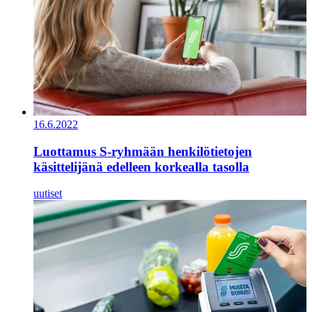
16.6.2022
Luottamus S-ryhmään henkilötietojen
käsittelijänä edelleen korkealla tasolla
uutiset