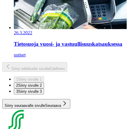
26.3.2022
Tietosuoja vuosi- ja vastuullisuuskatsauksessa
uutiset
Siirry edelliselle sivulle
Edellinen
1
Siirry sivulle 1
2
Siirry sivulle 2
3
Siirry sivulle 3
Siirry seuraavalle sivulle
Seuraava