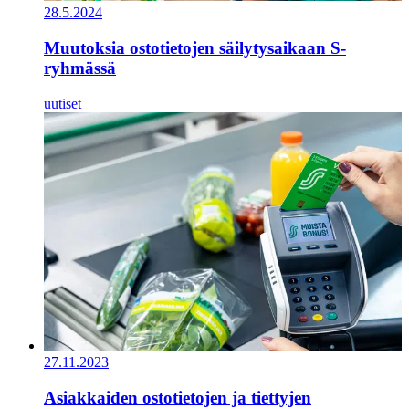
28.5.2024
Muutoksia ostotietojen säilytysaikaan S-
ryhmässä
uutiset
27.11.2023
Asiakkaiden ostotietojen ja tiettyjen