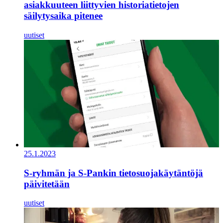
asiakkuuteen liittyvien historiatietojen
säilytysaika pitenee
uutiset
25.1.2023
S-ryhmän ja S-Pankin tietosuojakäytäntöjä
päivitetään
uutiset