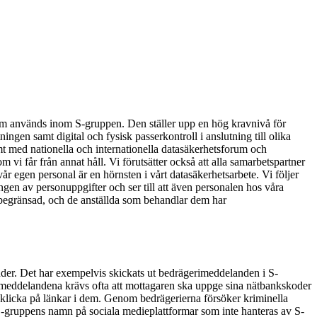
som används inom S-gruppen. Den ställer upp en hög kravnivå för
ngen samt digital och fysisk passerkontroll i anslutning till olika
mt med nationella och internationella datasäkerhetsforum och
vi får från annat håll. Vi förutsätter också att alla samarbetspartner
r egen personal är en hörnsten i vårt datasäkerhetsarbete. Vi följer
gen av personuppgifter och ser till att även personalen hos våra
är begränsad, och de anställda som behandlar dem har
nder. Det har exempelvis skickats ut bedrägerimeddelanden i S-
I meddelandena krävs ofta att mottagaren ska uppge sina nätbankskoder
 klicka på länkar i dem. Genom bedrägerierna försöker kriminella
-gruppens namn på sociala medieplattformar som inte hanteras av S-