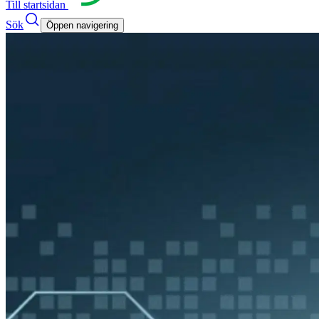
Till startsidan
Sök
Öppen navigering