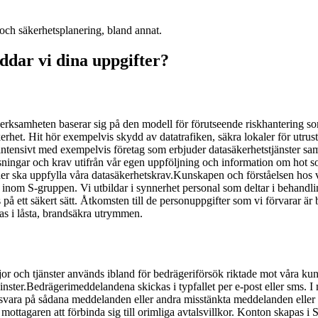
och säkerhetsplanering, bland annat.
yddar vi dina uppgifter?
verksamheten baserar sig på den modell för förutseende riskhantering 
et. Hit hör exempelvis skydd av datatrafiken, säkra lokaler för utrustni
intensivt med exempelvis företag som erbjuder datasäkerhetstjänster sa
ningar och krav utifrån vår egen uppföljning och information om hot som 
r ska uppfylla våra datasäkerhetskrav.
Kunskapen och förståelsen hos vå
inom S-gruppen. Vi utbildar i synnerhet personal som deltar i behandlin
as på ett säkert sätt. Åtkomsten till de personuppgifter som vi förvarar 
s i låsta, brandsäkra utrymmen.
or och tjänster används ibland för bedrägeriförsök riktade mot våra ku
nster.
Bedrägerimeddelandena skickas i typfallet per e-post eller sms. 
ig svara på sådana meddelanden eller andra misstänkta meddelanden eller
mottagaren att förbinda sig till orimliga avtalsvillkor.
Konton skapas i S