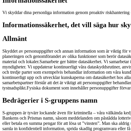
Informationssäkerhet
Vi skyddar dina personliga information genom proaktiv riskhantering 
Informationssäkerhet, det vill säga hur sk
Allmänt
Skyddet av personuppgifter och annan information som är viktig för 
planeringen och genomförandet av olika funktioner som berör datasäkerh
material och lokaler.
Samarbete ger bättre datasäkerhet. Vi samarbetar 
myndigheter. Vi uppdaterar kontinuerligt våra dataskyddsrutiner, anvis
och tredje parter som exempelvis behandlar information om våra kunde
kontinuerligt upp och utvecklar kunskaperna om datasäkerhet hos alla 
samarbetspartner förstår att det är viktigt att personuppgifter behandl
tystnadsplikt.
Fysiska dokument som innehåller personuppgifter förvara
Bedrägerier i S-gruppens namn
S-gruppen är tyvärr lockande även för kriminella – våra välkända kedj
Bankens och Prismas namn, såsom meddelanden om påstådda lotterivi
eller betala en summa pengar för att lösa ut ”vinsten”. Man ska aldr
samla in konfidentiell information, sprida skadlig programvara eller få 