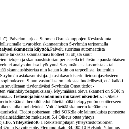
lvelu”). Palvelun tarjoaa Suomen Osuuskauppojen Keskuskunta
hdollistamalla tavaroiden skannaamisen S-ryhmän tarjoamalla
nalysoi skannerin käyttöä.
Palvelu suorittaa automaattista
mme tarkastaa skannaamasi tuotteet tai ohjata sinut
n tietojen ja skannaushistorian perusteella tehtävän tapauskohtaisen
velu ei analysoinnissa hyödynnä S-ryhmän asiakasomistaja- tai
yttää skannaushistoriaa niin kauan kuin on tarpeellista, kuitenkin
n S-ryhmän asiakasomistaja- ja asiakasrekisterin tietosuojaselosteen
n sopimukseen. Sinun vastuullasi on tarkistaa huolellisesti, että kaikki
n sovelletaan täydentävästi S-ryhmän Omat tiedot -
(kuten väärinkäytöstapauksissa). Myymälässä oleva skanneri on SOK:n
aina.
5. Tietosuojalainsäädännön mukaiset oikeudet
5.1 Oikeus
nnerin keräämät henkilötiedot lähettämällä tietopyynnön osoitteeseen
oikeus tulla unohdetuksi. Voit lähettää skannerin keräämien
amiseksi. Tiedot poistetaan, ellei SOK:lla ole lainmukaista perustetta
uojalainsäädännön mukaisesti.
5.4 Oikeus ottaa yhteys
ja.fi
6. Yhteystiedot
6.1 Rekisterinpitäjän yhteystiedot
Suomen
€/min Käyntiosoite: Fleminginkatu 34, 00510 Helsinki Y-tunnus