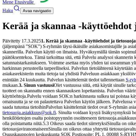
Mene Etusivulle
Haku
Avaa navigaatio
Kerää ja skannaa -käyttöehdot j
Päivitetty 17.3.2025
1. Kerää ja skannaa -käyttöehdot ja tietosuoja
(jäljempänä ”SOK”) S-ryhmän täysi-ikäisille asiakasomistajille ja as
skannerilla. Palvelun käyttö on ilmaista. Hyväksymällä tämän sopimu
päätöksentekoa. Tämä tarkoittaa sitä, että Palvelu analysoi skannerin 
satunnaistarkastukseen. Voimme asettaa myös yhden tai useamman ylimä
harkinnan perusteella tarpeelliseksi. Palvelun tietolähteenä käytetään 
asiakasrekisterin muita tietoja tai yhdistä Palveluun asiakkaan yksilöiv
enintään 24 kuukautta. Palvelun käsittelemät tiedot tallennettaan
S-ryh
mukaan.
3. Sinun vastuusi
Olet vastuussa siitä, että käytät sinulle tar
tuotteet on skannattu ennen skannauksen lopettamista. Palvelun vääri
käyttöehtoja.
Palvelu voidaan SOK:n harkinnasta sulkea tai poistaa kä
omaisuutta ja se on palautettava Palvelun käytön jälkeen. Palvelussa vo
saada tutustua tietoihin
Palvelun käsittelemät tiedot ovat S-ryhmän asia
tietosuoja.asiakkuus@sok.fi
. Sinulta voidaan kysyä lisäkysymyksiä he
henkilötietojen osalta poistopyynnön osoitteeseen tietosuoja.asiakkuus
olla poistamatta niitä.
5.3 Oikeus saada tiedot siirretyksi
Sinulla on oike
tietosuojaviranomaiseen
Sinulla on oikeus ottaa yhteyttä tietosuojaval
Osuuskauppojen keskuskunta SOK Postiosoite: PL 1, 00088 S-RYHMÄ 