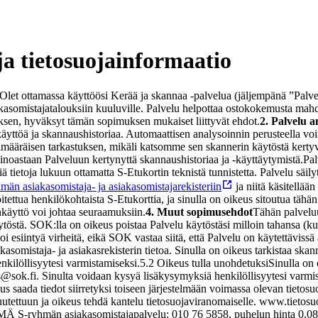
a tietosuojainformaatio
Olet ottamassa käyttöösi Kerää ja skannaa -palvelua (jäljempänä ”Pa
iakasomistajatalouksiin kuuluville. Palvelu helpottaa ostokokemusta ma
ksen, hyväksyt tämän sopimuksen mukaiset liittyvät ehdot.
2. Palvelu a
käyttöä ja skannaushistoriaa. Automaattisen analysoinnin perusteella voi
äräisen tarkastuksen, mikäli katsomme sen skannerin käytöstä kertyvie
ainoastaan Palveluun kertynyttä skannaushistoriaa ja -käyttäytymistä.
Pal
iä tietoja lukuun ottamatta S-Etukortin teknistä tunnistetta. Palvelu säil
män asiakasomistaja- ja asiakasomistajarekisteriin
ja niitä käsitellää
koitettua henkilökohtaista S-Etukorttia, ja sinulla on oikeus sitoutua tähä
nkäyttö voi johtaa seuraamuksiin.
4. Muut sopimusehdot
Tähän palveluu
ytöstä. SOK:lla on oikeus poistaa Palvelu käytöstäsi milloin tahansa 
i esiintyä virheitä, eikä SOK vastaa siitä, että Palvelu on käytettävissä 
kasomistaja- ja asiakasrekisterin tietoa. Sinulla on oikeus tarkistaa ska
nkilöllisyytesi varmistamiseksi.
5.2 Oikeus tulla unohdetuksi
Sinulla on 
@sok.fi. Sinulta voidaan kysyä lisäkysymyksiä henkilöllisyytesi varmist
us saada tiedot siirretyksi toiseen järjestelmään voimassa olevan tietos
tuutettuun ja oikeus tehdä kantelu tietosuojaviranomaiselle. www.tietosuo
S-ryhmän asiakasomistajapalvelu: 010 76 5858, puhelun hinta 0,084 