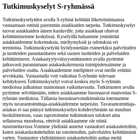
Tutkimuskyselyt S-ryhmässä
Tutkimuskyselyiden avulla S-ryhmä kehittää liiketoimintaansa
vastaamaan entistä paremmin asiakkaiden tarpeita. Tutkimuskyselyt
tuovat asiakkaiden äänen kuuluville, jotta asiakkaat olisivat
kehittämisemme keskiössä.
Kyselyillä haluamme ymmärtää
asiakkaidemme kokemuksia, mieltymyksiä ja odotuksia eri
teemoista. Tutkimuskyselyitä hyödynnetään esimerkiksi palveluiden
ja tuotteiden parantamiseen sekä uusien tuotteiden ja palveluiden
kehittämiseen. Asiakastyytyväisyysmittausten avulla pyrimme
jatkuvasti parantamaan asiakaskokemusta toimipisteissämme ja
palveluiden osalta. Asiakkaidemme mielipiteet ovat meille erittäin
arvokkaita. Vastaamalla voit vaikuttaa S-ryhmän tulevaan
kehitykseen.
Tutkimuskyselyt voivat koskea myös S-ryhmän
medioissa julkaistun mainonnan vaikuttavuutta. Tutkimusten avulla
pyrimme selvittämään, miten asiakkaamme huomaavat mainontaa S-
ryhmän medioissa. Tällaisia huomioarvotutkimuksia toteutamme
myös tavarantoimittaja-asiakkaidemme tarpeisiin. Tavarantoimittaja-
asiakas ei saa pääsyä tutkimuskyselyn kohderyhmään tai muuhun
henkilötietoon, vaan raportoimme tutkimuksen tulokset aina
sellaisessa muodossa, etteivät asiakkaamme ole niistä
tunnistettavissa.
Voimme yhdistää annetut vastaukset asiakastietoihin,
kuten asiakasluokitteluihin tai ostotietoihin, palveluiden kehittämistä
varten. Vastausten yhdistäminen asiakastietoihin auttaa meitä