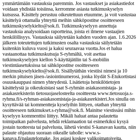
ymmärtämään vastauksia paremmin. Jos vastaukset ja asiakastiedot
voidaan yhdistää toisiinsa, kerromme asiasta tutkimuskyselyn
kutsussa. Käsittely perustuu oikeutettuun etuumme, ja voit vastustaa
käsittelyä ottamalla yhteyttä meihin sähköpostitse osoitteeseen
tutkimuskyselykielto@sok.fi. Tutkimuskyselyyn annettuja
vastauksia analysoidaan raportteina, joista ei ilmene vastaajien
henkilöllisyys. Vastauksia säilytetään kahden vuoden ajan. 1.6.2026
jälkeen toteutettujen tutkimusten osalta vastauksia säilytetään
kuitenkin kuluva vuosi ja kaksi seuraavaa vuotta.
Jos et halua
vastaanottaa tutkimuskutsuja S-ryhmältä, voit asettaa
tutkimuskyselyjen kiellon S-käyttäjätilin tai S-mobiilin
viestintäasetuksissa tai sähköpostitse osoitteeseen
tutkimuskyselykielto@sok.fi. Sisällytäthän viestiisi nimesi ja 10
merkin pituisen jäsen-/asiointinumerosi, jonka löydät S-Etukortistasi
osuuskauppasi nimen yhteydestä.
Lisätietoja henkilötietojen
käsittelystä ja oikeuksistasi saat S-ryhmän asiakasomistaja- ja
asiakasrekisterin tietosuojaselosteelta osoitteesta www.tietosuoja.s-
ryhma.fi/s-ryhman-asiakasomistaja-ja-asiakasrekisteri.
Jos sinulla on
kysyttävää tai kommentteja kyselyihin liittyen, otathan yhteyttä
osoitteeseen tutkimukset.s-ryhma@sok.fi. Mainitse viestissäsi mihin
kyselyyn kommenttisi liittyy. Mikäli haluat antaa palautetta
toimipaikan palvelusta, tehdä reklamaation tai esimerkiksi kysyä
jostain tuotteesta tai palvelusta, lähetä viestisi S-kanavan kautta, niin
palaute ohjautuu suoraan oikealle taholle: www.s-
kanava.fi/palautelomake. Jos asiasi koskee valikoimatoiveita,