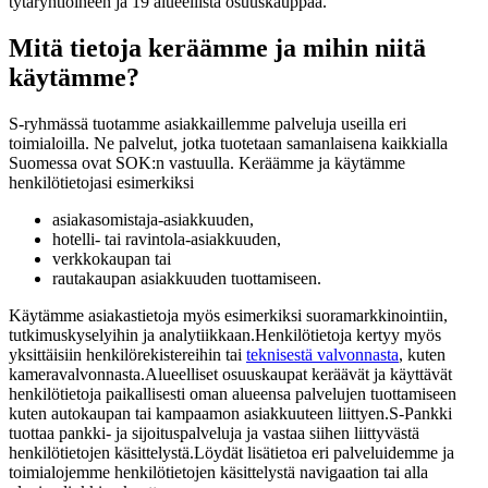
tytäryhtiöineen ja 19 alueellista osuuskauppaa.
Mitä tietoja keräämme ja mihin niitä
käytämme?
S-ryhmässä tuotamme asiakkaillemme palveluja useilla eri
toimialoilla. Ne palvelut, jotka tuotetaan samanlaisena kaikkialla
Suomessa ovat SOK:n vastuulla. Keräämme ja käytämme
henkilötietojasi esimerkiksi
asiakasomistaja-asiakkuuden,
hotelli- tai ravintola-asiakkuuden,
verkkokaupan tai
rautakaupan asiakkuuden tuottamiseen.
Käytämme asiakastietoja myös esimerkiksi suoramarkkinointiin,
tutkimuskyselyihin ja analytiikkaan.
Henkilötietoja kertyy myös
yksittäisiin henkilörekistereihin tai
teknisestä valvonnasta
, kuten
kameravalvonnasta.
Alueelliset osuuskaupat keräävät ja käyttävät
henkilötietoja paikallisesti oman alueensa palvelujen tuottamiseen
kuten autokaupan tai kampaamon asiakkuuteen liittyen.
S-Pankki
tuottaa pankki- ja sijoituspalveluja ja vastaa siihen liittyvästä
henkilötietojen käsittelystä.
Löydät lisätietoa eri palveluidemme ja
toimialojemme henkilötietojen käsittelystä navigaation tai alla