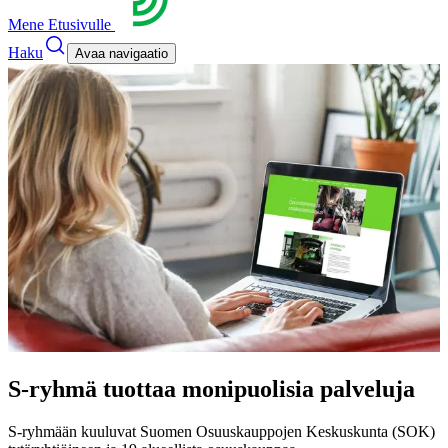
Mene Etusivulle
Haku
Avaa navigaatio
S-ryhmä tuottaa monipuolisia palveluja
S-ryhmään kuuluvat Suomen Osuuskauppojen Keskuskunta (SOK)