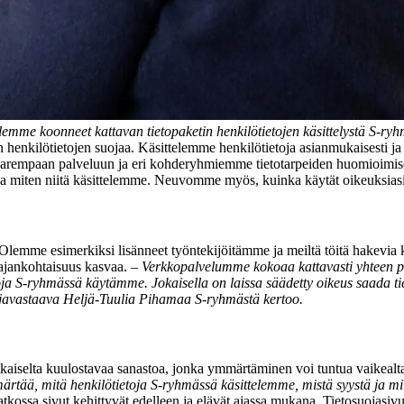
emme koonneet kattavan tietopaketin henkilötietojen käsittelystä S-ry
ilötietojen suojaa. Käsittelemme henkilötietoja asianmukaisesti ja tieto
arempaan palveluun ja eri kohderyhmiemme tietotarpeiden huomioimis
a miten niitä käsittelemme. Neuvomme myös, kuinka käytät oikeuksiasi, eli
Olemme esimerkiksi lisänneet työntekijöitämme ja meiltä töitä hakevia 
ajankohtaisuus kasvaa.
–
Verkkopalvelumme kokoaa kattavasti yhteen p
oja S-ryhmässä käytämme. Jokaisella on laissa säädetty oikeus saada tiet
osuojavastaava Heljä-Tuulia Pihamaa S-ryhmästä kertoo.
tkaiselta kuulostavaa sanastoa, jonka ymmärtäminen voi tuntua vaikealt
ää, mitä henkilötietoja S-ryhmässä käsittelemme, mistä syystä ja milla
atkossa sivut kehittyvät edelleen ja elävät ajassa mukana. Tietosuojasiv