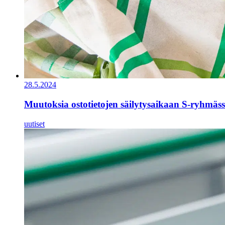
28.5.2024
Muutoksia ostotietojen säilytysaikaan S-ryhmäs
uutiset