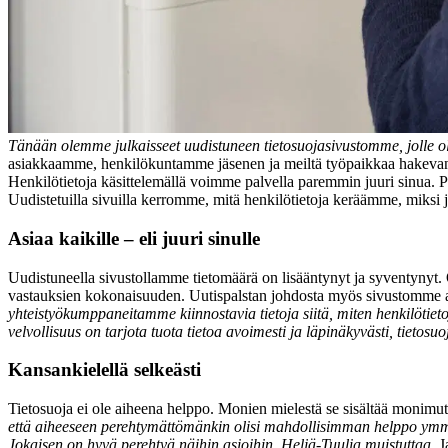
Tänään olemme julkaisseet uudistuneen tietosuojasivustomme, jolle ol
asiakkaamme, henkilökuntamme jäsenen ja meiltä työpaikkaa hakevan henk
Henkilötietoja käsittelemällä voimme palvella paremmin juuri sinua.
P
Uudistetuilla sivuilla kerromme, mitä henkilötietoja keräämme, miksi j
Asiaa kaikille – eli juuri sinulle
Uudistuneella sivustollamme tietomäärä on lisääntynyt ja syventynyt. 
vastauksien kokonaisuuden. Uutispalstan johdosta myös sivustomme 
yhteistyökumppaneitamme kiinnostavia tietoja siitä, miten henkilötiet
velvollisuus on tarjota tuota tietoa avoimesti ja läpinäkyvästi, tiet
Kansankielellä selkeästi
Tietosuoja ei ole aiheena helppo. Monien mielestä se sisältää monimu
että aiheeseen perehtymättömänkin olisi mahdollisimman helppo ymmärt
Jokaisen on hyvä perehtyä näihin asioihin, Heljä-Tuulia muistuttaa.
J