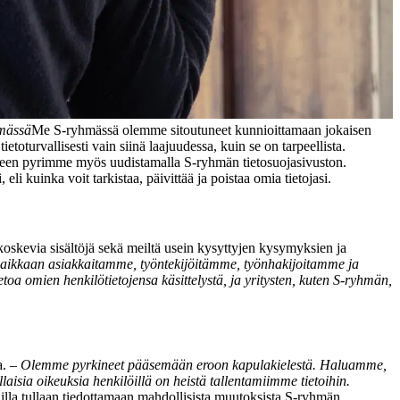
hmässä
Me S-ryhmässä olemme sitoutuneet kunnioittamaan jokaisen
turvallisesti vain siinä laajuudessa, kuin se on tarpeellista.
een pyrimme myös uudistamalla S-ryhmän tietosuojasivuston.
 kuinka voit tarkistaa, päivittää ja poistaa omia tietojasi.
koskevia sisältöjä sekä meiltä usein kysyttyjen kysymyksien ja
aikkaan asiakkaitamme, työntekijöitämme, työnhakijoitamme ja
oa omien henkilötietojensa käsittelystä, ja yritysten, kuten S-ryhmän,
a.
–
Olemme pyrkineet pääsemään eroon kapulakielestä. Haluamme,
isia oikeuksia henkilöillä on heistä tallentamiimme tietoihin.
uilla tullaan tiedottamaan mahdollisista muutoksista S-ryhmän