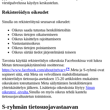
viestipalvelussa käydyn keskustelun.
Rekisteröidyn oikeudet
Sinulla on rekisteröitynä seuraavat oikeudet:
Oikeus saada tutustua henkilötietoihin
Oikeus tietojen oikaisemiseen
Oikeus käsittelyn rajoittamiseen
Vastustamisoikeus
Oikeus tietojen poistamiseen
Oikeus siirtää tiedot järjestelmästä toiseen
Tavoista käyttää rekisteröidyn oikeuksia Facebookissa voit lukea
Metan tietosuojakäytännöstä osoitteessa:
https://www.facebook.com/about/privacy
.
Meta ja S-ryhmä ovat
sopineet siitä, että Meta on velvollinen mahdollistamaan
rekisteröidyn tietosuoja-asetuksen 15-20 artikloiden mukaisten
oikeuksien toteuttamisen Meta säilyttämien henkilötietojen
yhteiskäsittelyn jälkeen. Lisätietoja oikeuksista löytyy
Sinun
oikeutesi -sivulta.
Sinulla on myös oikeus tehdä kantelu
tietosuojavaltuutetun toimistoon.
S-ryhmän tietosuojavastaavan