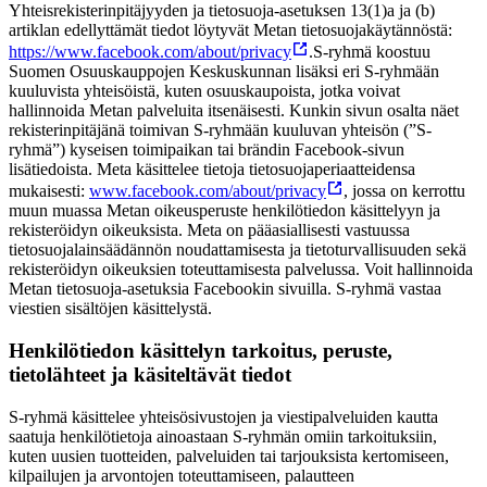
Yhteisrekisterinpitäjyyden ja tietosuoja-asetuksen 13(1)a ja (b)
artiklan edellyttämät tiedot löytyvät Metan tietosuojakäytännöstä:
https://www.facebook.com/about/privacy
.
S-ryhmä koostuu
Suomen Osuuskauppojen Keskuskunnan lisäksi eri S-ryhmään
kuuluvista yhteisöistä, kuten osuuskaupoista, jotka voivat
hallinnoida Metan palveluita itsenäisesti. Kunkin sivun osalta näet
rekisterinpitäjänä toimivan S-ryhmään kuuluvan yhteisön (”S-
ryhmä”) kyseisen toimipaikan tai brändin Facebook-sivun
lisätiedoista. Meta käsittelee tietoja tietosuojaperiaatteidensa
mukaisesti:
www.facebook.com/about/privacy
, jossa on kerrottu
muun muassa Metan oikeusperuste henkilötiedon käsittelyyn ja
rekisteröidyn oikeuksista. Meta on pääasiallisesti vastuussa
tietosuojalainsäädännön noudattamisesta ja tietoturvallisuuden sekä
rekisteröidyn oikeuksien toteuttamisesta palvelussa. Voit hallinnoida
Metan tietosuoja-asetuksia Facebookin sivuilla. S-ryhmä vastaa
viestien sisältöjen käsittelystä.
Henkilötiedon käsittelyn tarkoitus, peruste,
tietolähteet ja käsiteltävät tiedot
S-ryhmä käsittelee yhteisösivustojen ja viestipalveluiden kautta
saatuja henkilötietoja ainoastaan S-ryhmän omiin tarkoituksiin,
kuten uusien tuotteiden, palveluiden tai tarjouksista kertomiseen,
kilpailujen ja arvontojen toteuttamiseen, palautteen