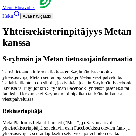
Mene Etusivulle
Haku
Avaa navigaatio
Yhteisrekisterinpitäjyys Metan
kanssa
S-ryhmän ja Metan tietosuojainformaatio
Tämä tietosuojainformaatio koskee S-ryhmän Facebook -
yhteisösivuja, Metan seurantapikseliä ja Metan viestipalveluita.
Tällaisia tilanteita on silloin, jos tykkäät jostain S-ryhmän Facebook
-sivusta tai liityt jonkin S-ryhmän Facebook -yhteisön jäseneksi tai
faniksi tai keskustelet S-ryhmän toimipaikan tai brändin kanssa
viestipalveluissa.
Rekisterinpitäjä
Meta Platforms Ireland Limited (”Meta”) ja S-ryhmä ovat
yhteisrekisterinpitäjiä soveltuvin osin Facebookissa olevien fani- ja
yhteisösivujen, seurantapikselin sekä viestipalveluiden osalta.