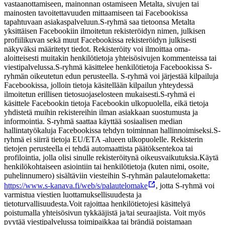
vastaanottamiseen, mainonnan ostamiseen Metalta, sivujen tai
mainosten tavoitettavuuden mittaamiseen tai Facebookissa
tapahtuvaan asiakaspalveluun.
S-ryhmä saa tietoonsa Metalta
yksittäisen Facebookiin ilmoitetun rekisteröidyn nimen, julkisen
profiilikuvan sekä muut Facebookissa rekisteröidyn julkisesti
näkyväksi määritetyt tiedot. Rekisteröity voi ilmoittaa oma-
aloitteisesti muitakin henkilötietoja yhteisösivujen kommenteissa tai
viestipalvelussa.
S-ryhmä käsittelee henkilötietoja Facebookissa S-
ryhmän oikeutetun edun perusteella. S-ryhmä voi järjestää kilpailuja
Facebookissa, jolloin tietoja käsitellään kilpailun yhteydessä
ilmoitetun erillisen tietosuojaselosteen mukaisesti.
S-ryhmä ei
käsittele Facebookin tietoja Facebookin ulkopuolella, eikä tietoja
yhdistetä muihin rekistereihin ilman asiakkaan suostumusta ja
informointia. S-ryhmä saattaa käyttää sosiaalisen median
hallintatyökaluja Facebookissa tehdyn toiminnan hallinnoimiseksi.
S-
ryhmä ei siirrä tietoja EU/ETA -alueen ulkopuolelle. Rekisterin
tietojen perusteella ei tehdä automaattista päätöksentekoa tai
profilointia, jolla olisi sinulle rekisteröitynä oikeusvaikutuksia.
Käytä
henkilökohtaiseen asiointiin tai henkilötietoja (kuten nimi, osoite,
puhelinnumero) sisältäviin viesteihin S-ryhmän palautelomaketta:
https://www.s-kanava.fi/web/s/palautelomake
, jotta S-ryhmä voi
varmistua viestien luottamuksellisuudesta ja
tietoturvallisuudesta.
Voit rajoittaa henkilötietojesi käsittelyä
poistumalla yhteisösivun tykkääjistä ja/tai seuraajista. Voit myös
pyytää viestipalvelussa toimipaikkaa tai brändiä poistamaan