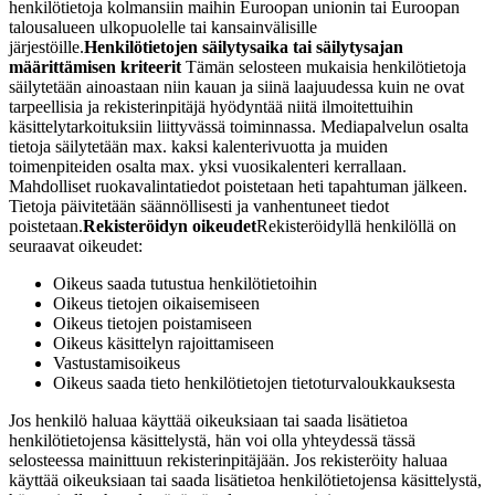
henkilötietoja kolmansiin maihin Euroopan unionin tai Euroopan
talousalueen ulkopuolelle tai kansainvälisille
järjestöille.
Henkilötietojen säilytysaika tai säilytysajan
määrittämisen kriteerit
Tämän selosteen mukaisia henkilötietoja
säilytetään ainoastaan niin kauan ja siinä laajuudessa kuin ne ovat
tarpeellisia ja rekisterinpitäjä hyödyntää niitä ilmoitettuihin
käsittelytarkoituksiin liittyvässä toiminnassa. Mediapalvelun osalta
tietoja säilytetään max. kaksi kalenterivuotta ja muiden
toimenpiteiden osalta max. yksi vuosikalenteri kerrallaan.
Mahdolliset ruokavalintatiedot poistetaan heti tapahtuman jälkeen.
Tietoja päivitetään säännöllisesti ja vanhentuneet tiedot
poistetaan.
Rekisteröidyn oikeudet
Rekisteröidyllä henkilöllä on
seuraavat oikeudet:
Oikeus saada tutustua henkilötietoihin
Oikeus tietojen oikaisemiseen
Oikeus tietojen poistamiseen
Oikeus käsittelyn rajoittamiseen
Vastustamisoikeus
Oikeus saada tieto henkilötietojen tietoturvaloukkauksesta
Jos henkilö haluaa käyttää oikeuksiaan tai saada lisätietoa
henkilötietojensa käsittelystä, hän voi olla yhteydessä tässä
selosteessa mainittuun rekisterinpitäjään. Jos rekisteröity haluaa
käyttää oikeuksiaan tai saada lisätietoa henkilötietojensa käsittelystä,