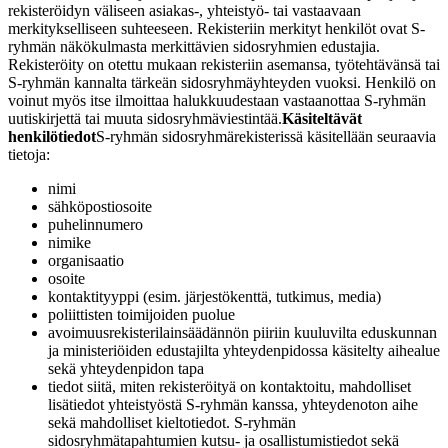
rekisteröidyn väliseen asiakas-, yhteistyö- tai vastaavaan
merkitykselliseen suhteeseen. Rekisteriin merkityt henkilöt ovat S-
ryhmän näkökulmasta merkittävien sidosryhmien edustajia.
Rekisteröity on otettu mukaan rekisteriin asemansa, työtehtävänsä tai
S-ryhmän kannalta tärkeän sidosryhmäyhteyden vuoksi. Henkilö on
voinut myös itse ilmoittaa halukkuudestaan vastaanottaa S-ryhmän
uutiskirjettä tai muuta sidosryhmäviestintää.
Käsiteltävät
henkilötiedot
S-ryhmän sidosryhmärekisterissä käsitellään seuraavia
tietoja:
nimi
sähköpostiosoite
puhelinnumero
nimike
organisaatio
osoite
kontaktityyppi (esim. järjestökenttä, tutkimus, media)
poliittisten toimijoiden puolue
avoimuusrekisterilainsäädännön piiriin kuuluvilta eduskunnan
ja ministeriöiden edustajilta yhteydenpidossa käsitelty aihealue
sekä yhteydenpidon tapa
tiedot siitä, miten rekisteröityä on kontaktoitu, mahdolliset
lisätiedot yhteistyöstä S-ryhmän kanssa, yhteydenoton aihe
sekä mahdolliset kieltotiedot. S-ryhmän
sidosryhmätapahtumien kutsu- ja osallistumistiedot sekä