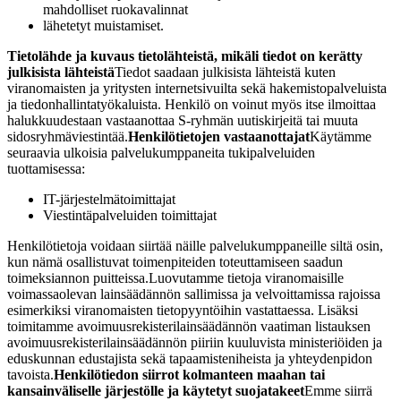
mahdolliset ruokavalinnat
lähetetyt muistamiset.
Tietolähde ja kuvaus tietolähteistä, mikäli tiedot on kerätty
julkisista lähteistä
Tiedot saadaan julkisista lähteistä kuten
viranomaisten ja yritysten internetsivuilta sekä hakemistopalveluista
ja tiedonhallintatyökaluista. Henkilö on voinut myös itse ilmoittaa
halukkuudestaan vastaanottaa S-ryhmän uutiskirjeitä tai muuta
sidosryhmäviestintää.
Henkilötietojen vastaanottajat
Käytämme
seuraavia ulkoisia palvelukumppaneita tukipalveluiden
tuottamisessa:
IT-järjestelmätoimittajat
Viestintäpalveluiden toimittajat
Henkilötietoja voidaan siirtää näille palvelukumppaneille siltä osin,
kun nämä osallistuvat toimenpiteiden toteuttamiseen saadun
toimeksiannon puitteissa.
Luovutamme tietoja viranomaisille
voimassaolevan lainsäädännön sallimissa ja velvoittamissa rajoissa
esimerkiksi viranomaisten tietopyyntöihin vastattaessa. Lisäksi
toimitamme avoimuusrekisterilainsäädännön vaatiman listauksen
avoimuusrekisterilainsäädännön piiriin kuuluvista ministeriöiden ja
eduskunnan edustajista sekä tapaamisteniheista ja yhteydenpidon
tavoista.
Henkilötiedon siirrot kolmanteen maahan tai
kansainväliselle järjestölle ja käytetyt suojatakeet
Emme siirrä