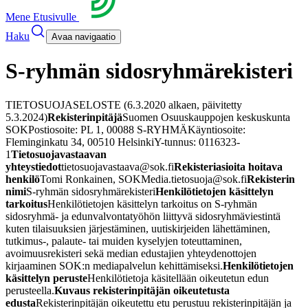
Mene Etusivulle
Haku
Avaa navigaatio
S-ryhmän sidosryhmärekisteri
TIETOSUOJASELOSTE (6.3.2020 alkaen, päivitetty
5.3.2024)
Rekisterinpitäjä
Suomen Osuuskauppojen keskuskunta
SOK
Postiosoite: PL 1, 00088 S-RYHMÄ
Käyntiosoite:
Fleminginkatu 34, 00510 Helsinki
Y-tunnus: 0116323-
1
Tietosuojavastaavan
yhteystiedot
tietosuojavastaava@sok.fi
Rekisteriasioita hoitava
henkilö
Tomi Ronkainen
, SOKMedia.tietosuoja@sok.fi
Rekisterin
nimi
S-ryhmän sidosryhmärekisteri
Henkilötietojen käsittelyn
tarkoitus
Henkilötietojen käsittelyn tarkoitus on S-ryhmän
sidosryhmä- ja edunvalvontatyöhön liittyvä sidosryhmäviestintä
kuten tilaisuuksien järjestäminen, uutiskirjeiden lähettäminen,
tutkimus-, palaute- tai muiden kyselyjen toteuttaminen,
avoimuusrekisteri sekä median edustajien yhteydenottojen
kirjaaminen SOK:n mediapalvelun kehittämiseksi.
Henkilötietojen
käsittelyn peruste
Henkilötietoja käsitellään oikeutetun edun
perusteella.
Kuvaus rekisterinpitäjän oikeutetusta
edusta
Rekisterinpitäjän oikeutettu etu perustuu rekisterinpitäjän ja