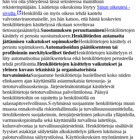
hän voi olla yhteydessä tässä selosteessa mainittuun
rekisterinpitäjään. Lisätietoja oikeuksista löytyy
Sinun oikeutesi -
sivulta.
Henkilöllä on myös oikeus tehdä kantelu
valvontaviranomaiselle, jos hän katsoo, että häntä koskevien
henkilötietojen käsittelyssä rikotaan soveltuvaa
tietosuojasääntelyä.
Suostumuksen peruuttaminen
Henkilötietojen
käsittely ei perustu suostumukseen.
Henkilötiedon antamatta
jättämisen vaikutukset sopimukselle
Henkilötietojen käsittely ei
perustu sopimukseen.
Automatisoidun päätöksenteon tai
profiloinnin merkitykselliset tiedot
Henkilötietojen käsittelyyn ei
liity automatisoitua päätöksentekoa eikä henkilötietojen perusteella
tehdä profilointia.
Henkilötietojen käsittelyn vaikutukset ja
yleinen kuvaus teknisistä ja organisatorisista
turvatoimista
Suojaamme henkilötietoja huolellisesti koko niiden
elinkaaren ajan käyttämällä asianmukaisia tietosuoja- ja
tietoturvallisuuskeinoja. Järjestelmätoimittajat käsittelevät
henkilötietoja tietoturvallisissa palvelintiloissa. Pääsyä
henkilötietoihin on rajoitettu ja henkilöstöllä on
salassapitovelvollisuus.
S-ryhmässä suojaamme henkilötietoja muun
muassa ennakoivalla riskienhallinnalla ja turvallisuussuunnittelulla,
tietoliikenteen suojakeinoin, tietojärjestelmien jatkuvalla ylläpidolla,
varmuuskopioimalla sekä käyttämällä turvallisia laitetiloja,
kulunvalvontaa ja turvallisuusjärjestelmiä. Henkilötietoja sisältävät
fyysiset asiakirjat säilytetään alkukäsittelyn jälkeen lukituissa ja
paloturvallisissa säilytystiloissa. Käyttöoikeuksien myöntäminen ja