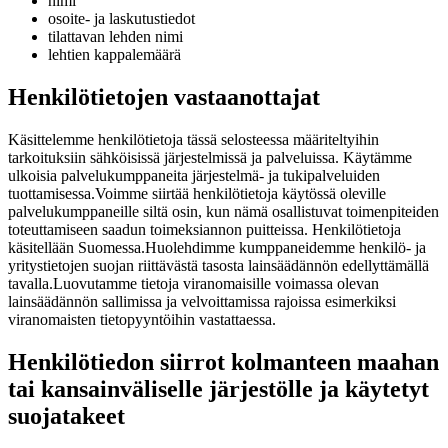
nimi
osoite- ja laskutustiedot
tilattavan lehden nimi
lehtien kappalemäärä
Henkilötietojen vastaanottajat
Käsittelemme henkilötietoja tässä selosteessa määriteltyihin
tarkoituksiin sähköisissä järjestelmissä ja palveluissa. Käytämme
ulkoisia palvelukumppaneita järjestelmä- ja tukipalveluiden
tuottamisessa.
Voimme siirtää henkilötietoja käytössä oleville
palvelukumppaneille siltä osin, kun nämä osallistuvat toimenpiteiden
toteuttamiseen saadun toimeksiannon puitteissa. Henkilötietoja
käsitellään Suomessa.
Huolehdimme kumppaneidemme henkilö- ja
yritystietojen suojan riittävästä tasosta lainsäädännön edellyttämällä
tavalla.
Luovutamme tietoja viranomaisille voimassa olevan
lainsäädännön sallimissa ja velvoittamissa rajoissa esimerkiksi
viranomaisten tietopyyntöihin vastattaessa.
Henkilötiedon siirrot kolmanteen maahan
tai kansainväliselle järjestölle ja käytetyt
suojatakeet