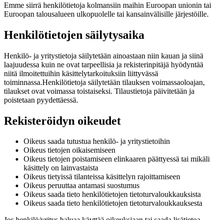
Emme siirrä henkilötietoja kolmansiin maihin Euroopan unionin tai
Euroopan talousalueen ulkopuolelle tai kansainvälisille järjestöille.
Henkilötietojen säilytysaika
Henkilö- ja yritystietoja säilytetään ainoastaan niin kauan ja siinä
laajuudessa kuin ne ovat tarpeellisia ja rekisterinpitäjä hyödyntää
niitä ilmoitettuihin käsittelytarkoituksiin liittyvässä
toiminnassa.
Henkilötietoja säilytetään tilauksen voimassaoloajan,
tilaukset ovat voimassa toistaiseksi. Tilaustietoja päivitetään ja
poistetaan pyydettäessä.
Rekisteröidyn oikeudet
Oikeus saada tutustua henkilö- ja yritystietoihin
Oikeus tietojen oikaisemiseen
Oikeus tietojen poistamiseen elinkaaren päättyessä tai mikäli
käsittely on lainvastaista
Oikeus tietyissä tilanteissa käsittelyn rajoittamiseen
Oikeus peruuttaa antamasi suostumus
Oikeus saada tieto henkilötietojen tietoturvaloukkauksista
Oikeus saada tieto henkilötietojen tietoturvaloukkauksesta
Jos henkilö/yritys haluaa käyttää oikeuksiaan tai saada lisätietoa