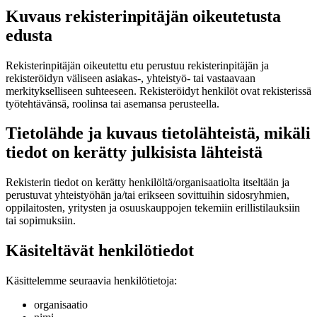
Kuvaus rekisterinpitäjän oikeutetusta
edusta
Rekisterinpitäjän oikeutettu etu perustuu rekisterinpitäjän ja
rekisteröidyn väliseen asiakas-, yhteistyö- tai vastaavaan
merkitykselliseen suhteeseen. Rekisteröidyt henkilöt ovat rekisterissä
työtehtävänsä, roolinsa tai asemansa perusteella.
Tietolähde ja kuvaus tietolähteistä, mikäli
tiedot on kerätty julkisista lähteistä
Rekisterin tiedot on kerätty henkilöltä/organisaatiolta itseltään ja
perustuvat yhteistyöhän ja/tai erikseen sovittuihin sidosryhmien,
oppilaitosten, yritysten ja osuuskauppojen tekemiin erillistilauksiin
tai sopimuksiin.
Käsiteltävät henkilötiedot
Käsittelemme seuraavia henkilötietoja:
organisaatio