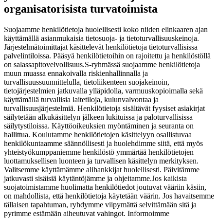
organisatorisista turvatoimista
Suojaamme henkilötietoja huolellisesti koko niiden elinkaaren ajan
käyttämällä asianmukaisia tietosuoja- ja tietoturvallisuuskeinoja.
Järjestelmätoimittajat käsittelevät henkilötietoja tietoturvallisissa
palvelintiloissa. Pääsyä henkilötietoihin on rajoitettu ja henkilöstöllä
on salassapitovelvollisuus.
S-ryhmässä suojaamme henkilötietoja
muun muassa ennakoivalla riskienhallinnalla ja
turvallisuussuunnittelulla, tietoliikenteen suojakeinoin,
tietojärjestelmien jatkuvalla ylläpidolla, varmuuskopioimalla sekä
käyttämällä turvallisia laitetiloja, kulunvalvontaa ja
turvallisuusjärjestelmiä. Henkilötietoja sisältävät fyysiset asiakirjat
säilytetään alkukäsittelyn jälkeen lukituissa ja paloturvallisissa
säilytystiloissa. Käyttöoikeuksien myöntäminen ja seuranta on
hallittua. Koulutamme henkilötietojen käsittelyyn osallistuvaa
henkilökuntaamme säännöllisesti ja huolehdimme siitä, että myös
yhteistyökumppaniemme henkilöstö ymmärtää henkilötietojen
luottamuksellisen luonteen ja turvallisen käsittelyn merkityksen.
Valitsemme käyttämämme alihankkijat huolellisesti. Päivitämme
jatkuvasti sisäisiä käytäntöjämme ja ohjeitamme.
Jos kaikista
suojatoimistamme huolimatta henkilötiedot joutuvat vääriin käsiin,
on mahdollista, että henkilötietoja käytetään väärin. Jos havaitsemme
tällaisen tapahtuman, ryhdymme viipymättä selvittämään sitä ja
pyrimme estämään aiheutuvat vahingot. Informoimme