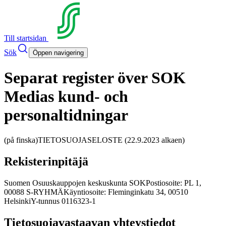
Till startsidan
Sök
Öppen navigering
Separat register över SOK
Medias kund- och
personaltidningar
(på finska)
TIETOSUOJASELOSTE (22.9.2023 alkaen)
Rekisterinpitäjä
Suomen Osuuskauppojen keskuskunta SOK
Postiosoite: PL 1,
00088 S-RYHMÄ
Käyntiosoite: Fleminginkatu 34, 00510
Helsinki
Y-tunnus 0116323-1
Tietosuojavastaavan yhteystiedot