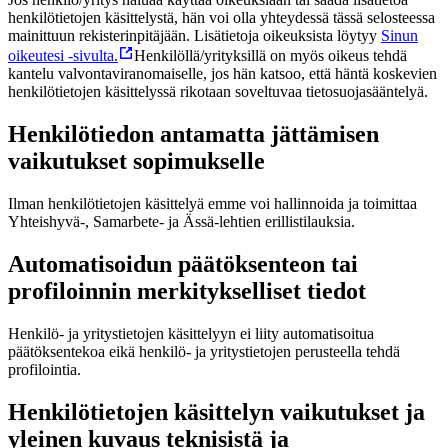
henkilötietojen käsittelystä, hän voi olla yhteydessä tässä selosteessa
mainittuun rekisterinpitäjään. Lisätietoja oikeuksista löytyy
Sinun
oikeutesi -sivulta.
Henkilöllä/yrityksillä on myös oikeus tehdä
kantelu valvontaviranomaiselle, jos hän katsoo, että häntä koskevien
henkilötietojen käsittelyssä rikotaan soveltuvaa tietosuojasääntelyä.
Henkilötiedon antamatta jättämisen
vaikutukset sopimukselle
Ilman henkilötietojen käsittelyä emme voi hallinnoida ja toimittaa
Yhteishyvä-, Samarbete- ja Ässä-lehtien erillistilauksia.
Automatisoidun päätöksenteon tai
profiloinnin merkitykselliset tiedot
Henkilö- ja yritystietojen käsittelyyn ei liity automatisoitua
päätöksentekoa eikä henkilö- ja yritystietojen perusteella tehdä
profilointia.
Henkilötietojen käsittelyn vaikutukset ja
yleinen kuvaus teknisistä ja