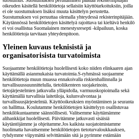
suostumus. Suostumuksen peruttaminen päättää rekisterinpitäjän
oikeuden käsitellä henkilötietoja sellaisiin käyttötarkoituksiin, joilla
ei ole suostumuksen lisäksi muuta käsittelyn perustetta.
Suostumuksen voi peruuttaa olemalla yhteydessä rekisterinpitäjään.
Käytännössä henkilötietojen käsittelyä rajoittava tai kieltävä henkilö
ei voi osallistua Suomalainen menestysresepti -kilpailuun, koska
henkilötietoja tarvitaan yhteydenpitoon.
Yleinen kuvaus teknisistä ja
organisatorisista turvatoimista
Suojaamme henkilötietoja huolellisesti koko niiden elinkaaren ajan
käyttämällä asianmukaisia turvatoimia.
S-ryhmässä suojaamme
henkilötietoja muun muassa ennakoivalla riskienhallinnalla ja
turvallisuussuunnittelulla, tietoliikenteen suojakeinoin,
tietojärjestelmien jatkuvalla ylläpidolla, varmuuskopioimalla sekä
käyttämällä turvallisia laitetiloja, kulunvalvontaa ja
turvallisuusjärjestelmiä. Käyttöoikeuksien myöntäminen ja seuranta
on hallittua. Koulutamme henkilötietojen käsittelyyn osallistuvaa
henkilökuntaamme säännöllisesti. Valitsemme käyttämämme
alihankkijat huolellisesti. Päivitämme jatkuvasti sisäisiä
käytäntöjämme ja ohjeitamme.
Jos kaikista suojatoimistamme
huolimatta havaitsemme henkilötietojen tietoturvaloukkauksen,
ryhdymme viipymättä selvittämään sitä ja pyrimme estämään