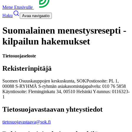
Mene Etusivulle
Haku
Avaa navigaatio
Suomalainen menestysresepti -
kilpailun hakemukset
Tietosuojaseloste
Rekisterinpitäjä
Suomen Osuuskauppojen keskuskunta, SOK
Postiosoite: PL 1,
00088 S-RYHMÄ
S-ryhmän asiakasomistajapalvelu: 010 76 5858
Käyntiosoite: Fleminginkatu 34, 00510 Helsinki
Y-tunnus: 0116323-
1
Tietosuojavastaavan yhteystiedot
tietosuojavastaava@sok.fi