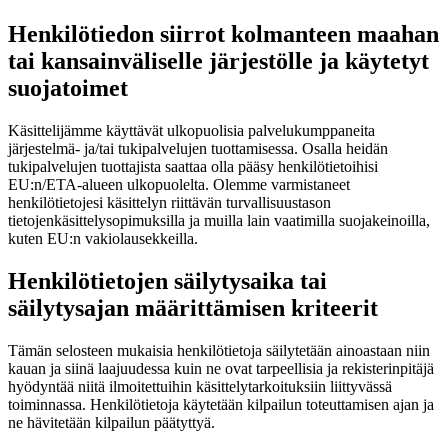
Henkilötiedon siirrot kolmanteen maahan
tai kansainväliselle järjestölle ja käytetyt
suojatoimet
Käsittelijämme käyttävät ulkopuolisia palvelukumppaneita
järjestelmä- ja/tai tukipalvelujen tuottamisessa. Osalla heidän
tukipalvelujen tuottajista saattaa olla pääsy henkilötietoihisi
EU:n/ETA-alueen ulkopuolelta. Olemme varmistaneet
henkilötietojesi käsittelyn riittävän turvallisuustason
tietojenkäsittelysopimuksilla ja muilla lain vaatimilla suojakeinoilla,
kuten EU:n vakiolausekkeilla.
Henkilötietojen säilytysaika tai
säilytysajan määrittämisen kriteerit
Tämän selosteen mukaisia henkilötietoja säilytetään ainoastaan niin
kauan ja siinä laajuudessa kuin ne ovat tarpeellisia ja rekisterinpitäjä
hyödyntää niitä ilmoitettuihin käsittelytarkoituksiin liittyvässä
toiminnassa. Henkilötietoja käytetään kilpailun toteuttamisen ajan ja
ne hävitetään kilpailun päätyttyä.