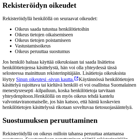
Rekisteröidyn oikeudet
Rekisteröidyllä henkilöllä on seuraavat oikeudet:
Oikeus saada tutustua henkilötietoihin
Oikeus tietojen oikaisemiseen
Oikeus tietojen poistamiseen
Vastustamisoikeus
Oikeus peruuttaa suostumus
Jos henkilö haluaa käyttää oikeuksiaan tai saada lisätietoa
henkilötietojensa käsittelystä, hän voi olla yhteydessä tässä
selosteessa mainittuun rekisterinpitäjään. Lisätietoja oikeuksista
löytyy
Sinun oikeutesi -sivun kautta.
Käytännössä henkilötietojen
käsittelyä rajoittava tai kieltävä henkilö ei voi osallistua Suomalainen
menestysresepti -kilpailuun, koska henkilötietoja tarvitaan
yhteydenpitoon.
Henkilöllä on myös oikeus tehdä kantelu
valvontaviranomaiselle, jos hän katsoo, että häntä koskevien
henkilötietojen käsittelyssä rikotaan soveltuvaa tietosuojasääntelyä.
Suostumuksen peruuttaminen
Rekisteröidyllä on oikeus milloin tahansa peruuttaa antamansa