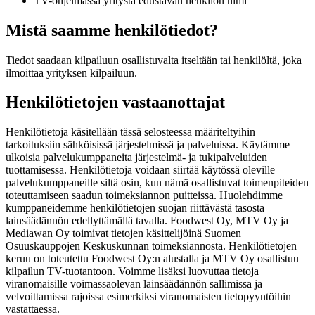
TV-ohjelmassa yritystä edustavan henkilön nimi
Mistä saamme henkilötiedot?
Tiedot saadaan kilpailuun osallistuvalta itseltään tai henkilöltä, joka
ilmoittaa yrityksen kilpailuun.
Henkilötietojen vastaanottajat
Henkilötietoja käsitellään tässä selosteessa määriteltyihin
tarkoituksiin sähköisissä järjestelmissä ja palveluissa. Käytämme
ulkoisia palvelukumppaneita järjestelmä- ja tukipalveluiden
tuottamisessa. Henkilötietoja voidaan siirtää käytössä oleville
palvelukumppaneille siltä osin, kun nämä osallistuvat toimenpiteiden
toteuttamiseen saadun toimeksiannon puitteissa. Huolehdimme
kumppaneidemme henkilötietojen suojan riittävästä tasosta
lainsäädännön edellyttämällä tavalla.
Foodwest Oy, MTV Oy ja
Mediawan Oy toimivat tietojen käsittelijöinä Suomen
Osuuskauppojen Keskuskunnan toimeksiannosta. Henkilötietojen
keruu on toteutettu Foodwest Oy:n alustalla ja MTV Oy osallistuu
kilpailun TV-tuotantoon.
Voimme lisäksi luovuttaa tietoja
viranomaisille voimassaolevan lainsäädännön sallimissa ja
velvoittamissa rajoissa esimerkiksi viranomaisten tietopyyntöihin
vastattaessa.